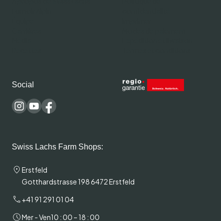
À propos de Swiss Lachs
Politique de
Fumoir Alpin
confidentialité
Équipe
Imprimer
Carrières
Modes de paiement
Média
Expédition et livraison
Recettes
Termes et conditions
Social
Swiss Lachs Farm Shops:
Erstfeld
Gotthardstrasse 198 6472 Erstfeld
+41 91 291 01 04
Mer - Ven
10 : 00 – 18 : 00