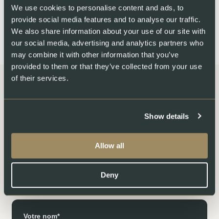
We use cookies to personalise content and ads, to
provide social media features and to analyse our traffic.
We also share information about your use of our site with
our social media, advertising and analytics partners who
may combine it with other information that you’ve
provided to them or that they’ve collected from your use
of their services.
Show details
Ce défi polyvalent vous intéresse
? Alors nous sommes impatients
Allow all
de faire votre connaissance !
Deny
Veuillez postuler en ligne à l’aide du formulaire ci-dessous :
Votre nom*