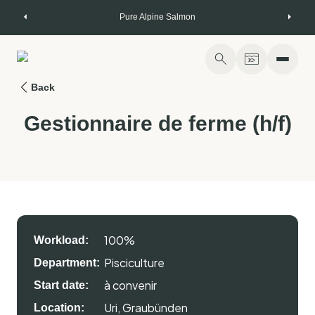
Skip
Pure Alpine Salmon
to
content
Back
Gestionnaire de ferme (h/f)
100%
Workload:
Pisciculture
Department:
à convenir
Start date:
Uri, Graubünden
Location: